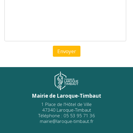
Mairie de Laroque-Timbaut
1 Place de l'Hôtel de Ville
47340 Laroque-Timbaut
Téléphone : 05 53 95 71 36
mairie@laroque-timbaut.fr