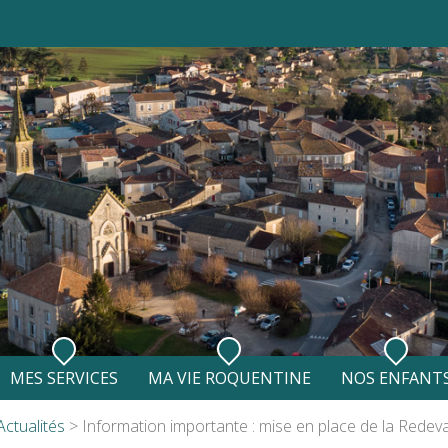
MES SERVICES
MA VIE ROQUENTINE
NOS ENFANT
Etat-civil
Se déplacer dans l'Agglo
Assistantes Maternelles
Actualités
> Information importante : mise en place de la Redeva