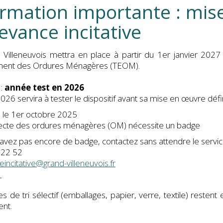
onale d'identité & Passeport
censement Citoyen
Cafés - Restaurants
Nos écoles
rmation importante : mise
e
Élections
Mes commerçants & artisans
Restaurant scol
Bibl
Le mariage
vance incitative
unicipal
ompes funèbres
Santé
Crèche Communau
civil de solidarité (PACS)
Cimetières
Médecins & Professionnels de santé
Accueil Périscolaire Co
 changement de nom
Villeneuvois mettra en place à partir du 1er janvier 2027 
ment des Ordures Ménagères (TEOM).
France services
Accueil de Loisir Communaut
hangement de prénom
Ma Pharmacie
Services publics
Transports scola
de d'acte de naissance
Social
 :
année test en 2026
026 servira à tester le dispositif avant sa mise en œuvre défin
hets
Services à la personne
de d'acte de mariage
 le 1er octobre 2025
ales
e
lectronique
nde d'acte de décès
Maison d'accueil
lecte des ordures ménagères (OM) nécessite un badge
unales
bles
CCAS
’avez pas encore de badge, contactez sans attendre le servic
 22 52
e
incitative@grand-villeneuvois.fr
Déchetterie
r
s de tri sélectif (emballages, papier, verre, textile) resten
nt.