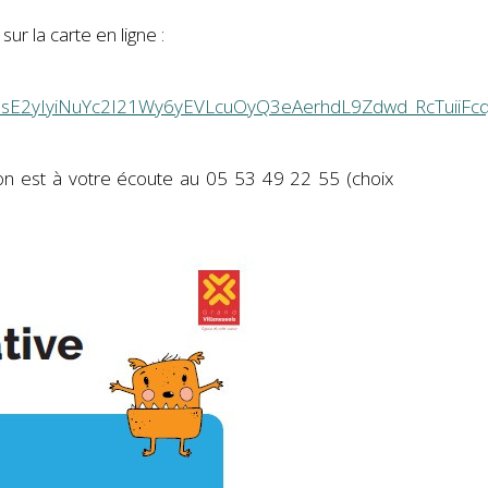
ur la carte en ligne :
sE2yIyiNuYc2I21Wy6yEVLcuOyQ3eAerhdL9Zdwd_RcTuiiFc
tion est à votre écoute au 05 53 49 22 55 (choix