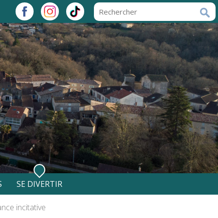
S
SE DIVERTIR
 Du Roquentin
Salles communales
nce incitative