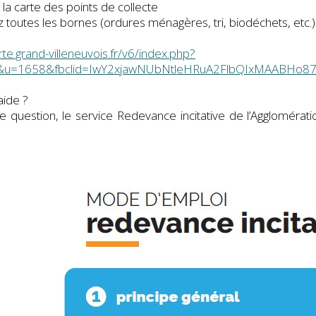
 la carte des points de collecte
 toutes les bornes (ordures ménagères, tri, biodéchets, etc.) s
arte.grand-villeneuvois.fr/v6/index.php?
&u=1658&fbclid=IwY2xjawNUbNtleHRuA2FlbQIxMAABHo87
aide ?
e question, le service Redevance incitative de l’Aggloméra