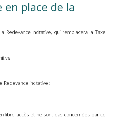
Associations
 en place de la
aire
iothèque Communautaire
taire
mmunautaire
la Redevance incitative, qui remplacera la Taxe
aire de Monbalen
ires
itive.
e Redevance incitative :
t en libre accès et ne sont pas concernées par ce