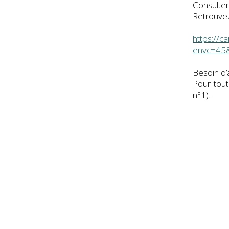
Consulter
Retrouvez
https://c
envc=45
Besoin d’
Pour tout
n°1).