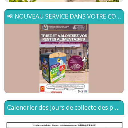
📢 NOUVEAU SERVICE DANS VOTRE COMMUNE : LES BORNES À BIODÉCHETS SONT EN PLACE ! 🌱
Ça y est ! Les bornes à biodéchets sont désormais
installées et en service 🎉Vous pouvez dès à présent y
déposer facilement vos restes alimentaires.📍
Emplacements :• 6 place de l’église (clinique vétérinaire)•
Le Bourg (derrière la mairie)• Allée Jules Ferry (La
Poste)♻️ Comment ça marche ?Déposez vos :
épluchures, fruits et légumes abîmés, coquilles d’œufs,
restes alimentaires…✅ Service gratuit pour les
particuliers🕒 Accessible 7j/7 – 24h/24🍃...
Calendrier des jours de collecte des points d'apports volontaires sur la commune
Nous vous informons que la collecte des déchets issus
des points d'apport volontaire sur la commune est