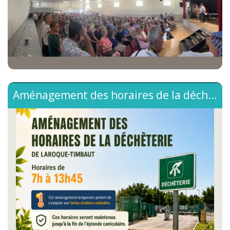
des fêtes ce lundi 29 juin. Cette soirée d'information a
été animée par le Dr Martial JARDEL, président de
l'association Médecins Solidaires.🙏 Nous remercions
chaleureusement toutes les personnes qui ont...
Aménagement des horaires de la déchèterie
🌡️ En raison de l’épisode caniculaire en cours, les
horaires de la déchèterie de Laroque-Timbaut sont
temporairement aménagés.🕖 Nouveaux horaires :➡️
7h00 à 13h45Cette adaptation permet de tenir compte
des fortes chaleurs estivales et d’assurer un accueil dans
les meilleures conditions.📅 Ces horaires seront
maintenus jusqu’à la fin de l’épisode caniculaire.Merci de
votre compréhension et de votre vigilance face aux
fortes températures....