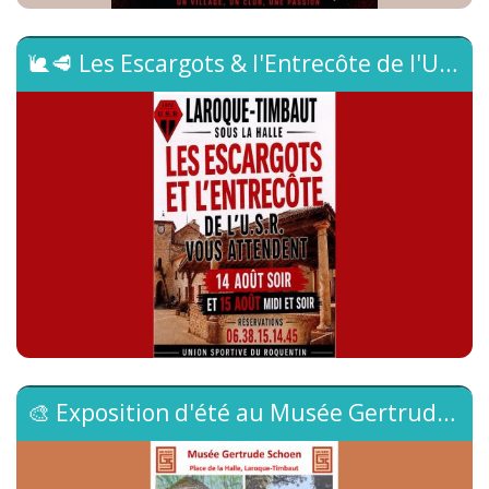
🐌🥩 Les Escargots & l'Entrecôte de l'U.S.R. reviennent ! 🥩🐌
L'Union Sportive du Roquentin vous donne rendez-vous
sous la halle de Laroque-Timbaut pour partager un
moment convivial autour d'un délicieux repas !📅 Au
programme :🌙 Jeudi 14 août : le soir☀️🌙 Vendredi 15
août : le midi et le soirAu menu :🐌 De savoureux
escargots🥩 Une délicieuse entrecôte🍷 Le tout dans
une ambiance chaleureuse et festive !📞 Réservations :
06 38 15 14 45N'attendez pas pour réserver, les places
sont limitées !👉 Partagez l'information avec vos...
🎨 Exposition d'été au Musée Gertrude Schoen 🌞
Le Musée Gertrude Schoen à Laroque-Timbaut a le
plaisir de vous inviter à découvrir son Exposition d'été.🖌️